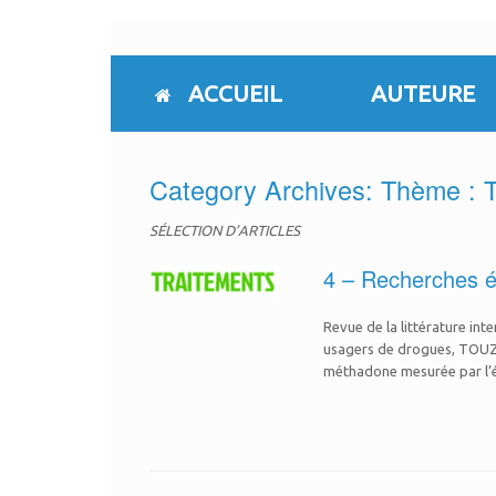
Skip
to
content
ACCUEIL
AUTEURE
Category Archives:
Thème : T
SÉLECTION D’ARTICLES
4 – Recherches é
Revue de la littérature int
usagers de drogues, TOUZEA
méthadone mesurée par l’év