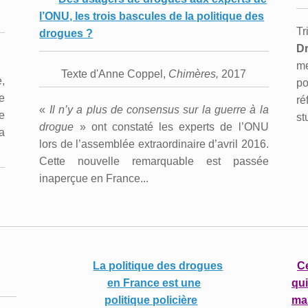
l’ONU, les trois bascules de la politique des
Tr
drogues ?
D
m
Texte d'Anne Coppel,
Chimères,
2017
,
po
de
ré
«
Il n’y a plus de consensus sur la guerre à la
e
st
drogue
» ont constaté les experts de l’ONU
a
lors de l’assemblée extraordinaire d’avril 2016.
Cette nouvelle remarquable est passée
inaperçue en France...
La politique des drogues
Ce
en France
est une
qui
politique policière
ma