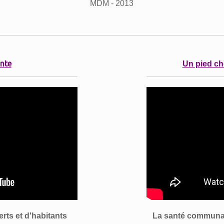
MDM - 2013
onte
Un pied ché
erts et d'habitants
La santé communa