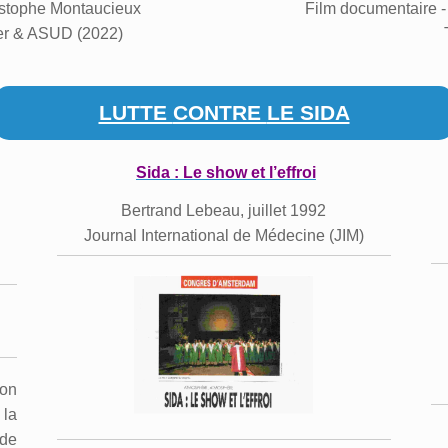
istophe Montaucieux
Film documentaire - 
er & ASUD (2022)
LUTTE
CONTRE
LE SIDA
Sida : Le show et l’effroi
Bertrand Lebeau, j
uillet 1992
Journal International de Médecine (JIM)
ion
 la
 de