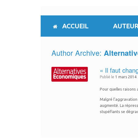
Skip
to
content
ACCUEIL
AUTEUR
Author Archive:
Alternati
« Il faut chan
Publié le
1 mars 2014
Pour quelles raisons 
Malgré l’aggravation 
augmenté. La répress
stupéfiants se dégra