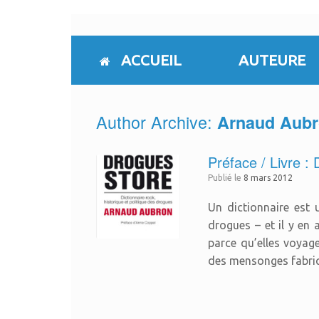
Skip
to
content
ACCUEIL
AUTEURE
Author Archive:
Arnaud Aub
Préface / Livre :
Publié le
8 mars 2012
Un dictionnaire est 
drogues – et il y en 
parce qu’elles voyage
des mensonges fabriqu