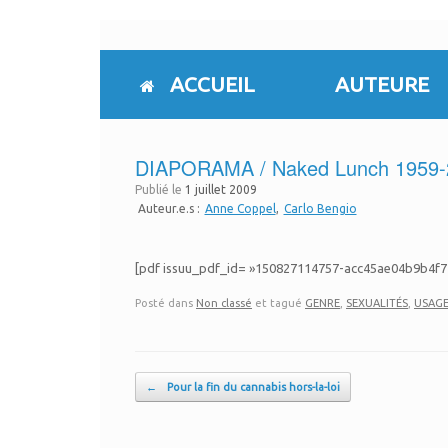
Skip
to
content
ACCUEIL
AUTEURE
DIAPORAMA / Naked Lunch 1959-200
Publié le
1 juillet 2009
Auteur.e.s :
Anne Coppel
Carlo Bengio
[pdf issuu_pdf_id= »150827114757-acc45ae04b9b4f74
Posté dans
Non classé
et tagué
GENRE
,
SEXUALITÉS
,
USAGE
Post navigation
←
Pour la fin du cannabis hors-la-loi