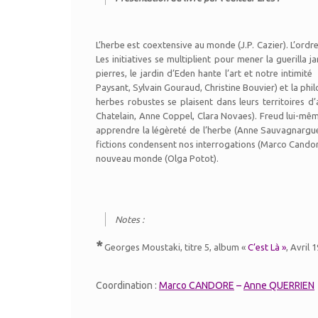
L’herbe est coextensive au monde (J.P. Cazier). L’ordr
Les initiatives se multiplient pour mener la guerilla 
pierres, le jardin d’Eden hante l’art et notre intimi
Paysant, Sylvain Gouraud, Christine Bouvier) et la phi
herbes robustes se plaisent dans leurs territoires 
Chatelain, Anne Coppel, Clara Novaes). Freud lui-même
apprendre la légèreté de l’herbe (Anne Sauvagnargues
fictions condensent nos interrogations (Marco Candor
nouveau monde (Olga Potot).
Notes :
*
Georges Moustaki, titre 5, album «
C’est Là »
, Avril 
Coordination :
Marco CANDORE
–
Anne QUERRIEN