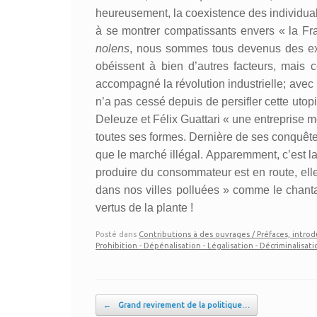
heureusement, la coexistence des individualit
à se montrer compatissants envers « la Fra
nolens
, nous sommes tous devenus des expe
obéissent à bien d’autres facteurs, mai
accompagné la révolution industrielle; avec
n’a pas cessé depuis de persifler cette uto
Deleuze et Félix Guattari « une entreprise 
toutes ses formes. Dernière de ses conquête
que le marché illégal. Apparemment, c’est l
produire du consommateur est en route, elle 
dans nos villes polluées » comme le chanta
vertus de la plante !
Posté dans
Contributions à des ouvrages / Préfaces, introd
Prohibition - Dépénalisation - Légalisation - Décriminalisat
Post navigation
←
Grand revirement de la politique…