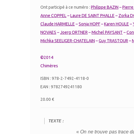
Ont participé à ce numéro :
Philippe BAZIN
–
Pierr
Anne COPPEL
–
Laure DE SAINT PHALLE
–
Zorka 
Claude HARMELLE
–
Sonja HOPF
–
Karen HOULE
–
NOVAES
–
Joerg ORTNER
–
Michel PAYSANT
–
Con
Michka SEELIGER-CHATELAIN
–
Guy TRASTOUR
–
©2014
Chimères
ISBN : 978-2-7492-4118-0
EAN : 9782749241180
20.00 €
TEXTE :
«
On ne trouve pas trace dan