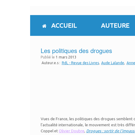
Skip
to
content
ACCUEIL
AUTEURE
Les politiques des drogues
Publié le
1 mars 2013
Auteur.e.s :
RdL - Revue des Livres
Aude Lalande
Anne
Vues de France, les politiques des drogues semblent devo
l’actualité internationale, le mouvement est très diff
Coppel et
Olivier Doubre
,
Drogues : sortir de l’impass