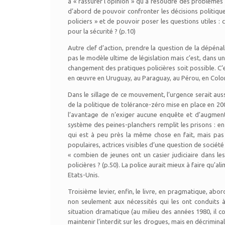
à « rassurer l’opinion » qu’à résoudre des problèm
d’abord de pouvoir confronter les décisions politiques
policiers » et de pouvoir poser les questions utiles : 
pour la sécurité ? (p.10)
Autre clef d’action, prendre la question de la dépén
pas le modèle ultime de législation mais c’est, dans u
changement des pratiques policières soit possible. C’e
en œuvre en Uruguay, au Paraguay, au Pérou, en Colombie 
Dans le sillage de ce mouvement, l’urgence serait aussi 
de la politique de tolérance-zéro mise en place en 200
l’avantage de n’exiger aucune enquête et d’augmenter
système des peines-planchers remplit les prisons : en
qui est à peu près la même chose en fait, mais pas
populaires, actrices visibles d’une question de sociéte
« combien de jeunes ont un casier judiciaire dans les
policières ? (p.50). La police aurait mieux à faire qu’
Etats-Unis.
Troisième levier, enfin, le livre, en pragmatique, abor
non seulement aux nécessités qui les ont conduits à
situation dramatique (au milieu des années 1980, il co
maintenir l’interdit sur les drogues, mais en décriminal