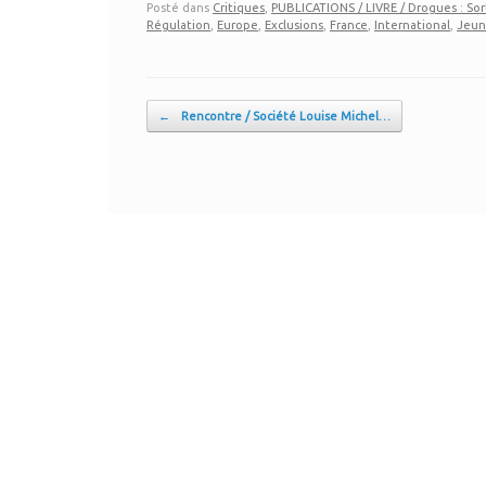
Posté dans
Critiques
,
PUBLICATIONS / LIVRE / Drogues : Sort
Régulation
,
Europe
,
Exclusions
,
France
,
International
,
Jeun
Post navigation
←
Rencontre / Société Louise Michel…