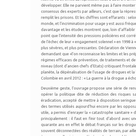
développer. Elle ne parvient même pas à faire monter 
consensus des experts par ailleurs, c’est que la répress
remplit les prisons. Et les chiffres sont effarants : selo
monde, et l’incrimination pour usage y est aussi fréque
davantage et les études montrent que, loin d’affaiblir
point que l’intensité des pressions policières est cor
de l’échec de leur « engagement solennel » en 1998 à «
plus sévères, et plus pressantes. Déclaration de Vien
demandant que «l’on reconnaisse les limites et les préj
régimes efficaces de prévention, de traitements et de
niveau (dont d’ancien chefs d’Etats) critiquant frontal
planète, la dépénalisation de l’usage de drogues et 
Colombie en avril 2012 : « La guerre à la drogue a écho
Deuxième geste, l’ouvrage propose une série de renver
opérer la politique dite de réduction des risques 
éradication, accepté de mettre à disposition seringue
des termes utilisés aujourd’hui encore par les opposa
utile, a permis d’enrayer la « catastrophe sanitaire »
principalement : il faut en finir tout d’abord avec u
quarante ans en effet le débat français sur les drog
souvent déconnectées des réalités de terrain, par ail