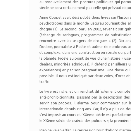
au renouvellement des postures politiques qui permet 
siècle ne sera certainement pas celle qui prévaut depu
Anne Coppel avait déjà publié deux livres sur l’histoi
psychotropes dans le monde jusqu’au tournant des anne
drogue (1). Le second, paru en 2002, revenait sur quinz
(échange de seringues, programmes de substitution,
rencontre avec les usagers de drogues » (2). Dix ans a
Doubre, journaliste à Politis et auteur de nombreux arti
et complexe, dans une construction en spirale qui parf
la planète. Fidèle au point de vue d’une histoire « 
dealers, minorités ethniques), il défend par ailleurs 
expériences) et par son pragmatisme. Une thèse qui
possible ; il nous est indiqué par deux voies, d’ores e
trafic.
Le livre est riche, et on rendrait difficilement compt
anti-prohibitionniste, passant par la description des
servir son propos. Il alarme pour commencer sur la s
internationale depuis cinq ans. Car, il n’y a plus de d
s’est imposé au cours du XXème siècle est parfaitement
le XXème siècle de « siècle des policiers », la premiè
Rien ne va en effet. La répression tout d’abord n’arrive