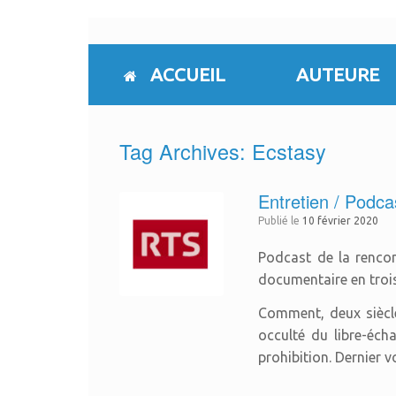
Skip
to
content
ACCUEIL
AUTEURE
Tag Archives:
Ecstasy
Entretien / Podca
Publié le
10 février 2020
Podcast de la rencon
documentaire en trois 
Comment, deux siècle
occulté du libre-éch
prohibition. Dernier v