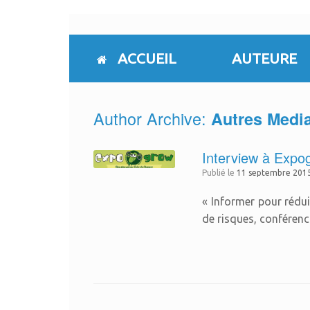
Skip
to
content
ACCUEIL
AUTEURE
Author Archive:
Autres Medi
Interview à Expo
Publié le
11 septembre 201
« Informer pour rédui
de risques, conféren