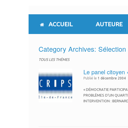
Skip
to
content
ACCUEIL
AUTEURE
Category Archives:
Sélection 
TOUS LES THÈMES
Le panel citoyen 
Publié le
1 décembre 2004
« DÉMOCRATIE PARTICIP
PROBLÈMES D’UN QUARTI
INTERVENTION : BERNARD