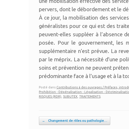
une mobilisation effective des service
pervers, dont le débordement et le de
À ce jour, la mobilisation des service
généralistes pour ce qui est des trai
peuvent-elles suppléer à l’absence d
posée. Pour le gouvernement, les mes
supplémentaire n’est prévue. La reve
par le méprix. La nécessité d’une pol
soins et prévention ne peuvent préten
prédominante face à l’usage et à la t
Posté dans
Contributions à des ouvrages / Préfaces, introd
Prohibition - Dépénalisation - Légalisation - Décriminalisat
RISQUES (RDR)
,
SUBUTEX
,
TRAITEMENTS
.
Post navigation
←
Changement de rôles ou pathologie…