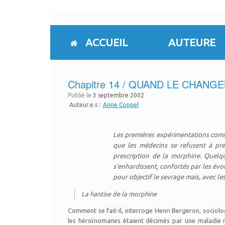
Skip
to
content
ACCUEIL
AUTEURE
Chapitre 14 / QUAND LE CHA
Publié le
3 septembre 2002
Auteur.e.s :
Anne Coppel
Les premières expérimentations comme
que les médecins se refusent à pres
prescription de la morphine. Quelq
s’enhardissent, confortés par les év
pour objectif le sevrage mais, avec le
La hantise de la morphine
Comment se fait-il, interroge Henri Bergeron, sociolo
les héroïnomanes étaient décimés par une maladie mo