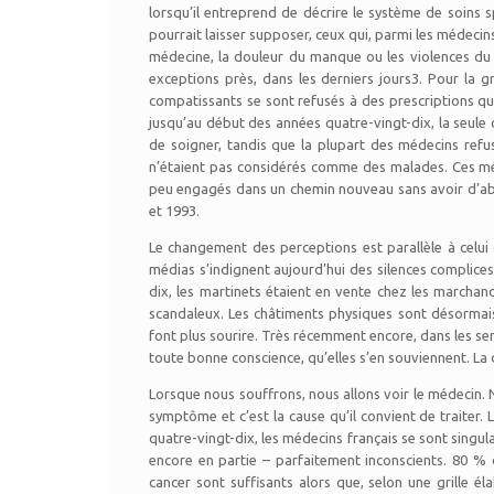
lorsqu’il entreprend de décrire le système de soins 
pourrait laisser supposer, ceux qui, parmi les médecin
médecine, la douleur du manque ou les violences du 
exceptions près, dans les derniers jours3. Pour la 
compatissants se sont refusés à des prescriptions qu
jusqu’au début des années quatre-vingt-dix, la seule 
de soigner, tandis que la plupart des médecins refus
n’étaient pas considérés comme des malades. Ces méd
peu engagés dans un chemin nouveau sans avoir d’abor
et 1993.
Le changement des perceptions est parallèle à celui 
médias s’indignent aujourd’hui des silences complice
dix, les martinets étaient en vente chez les marchan
scandaleux. Les châtiments physiques sont désormais i
font plus sourire. Très récemment encore, dans les serv
toute bonne conscience, qu’elles s’en souviennent. La 
Lorsque nous souffrons, nous allons voir le médecin. 
symptôme et c’est la cause qu’il convient de traiter.
quatre-vingt-dix, les médecins français se sont singula
encore en partie – parfaitement inconscients. 80 % 
cancer sont suffisants alors que, selon une grille é