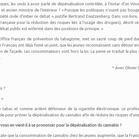
ques, les seuls à avoir parlé de dépénalisation contrôlée, à l’instar d’un Vince
 et ancien ministre de l’Intérieur ? « Puisque les politiques n’osent pas bouge
iété civile d’initier ce débat », justifie Bertrand Dautzenberg. Dans son livre,
rançaise pour la réduction des risques liés à l’usage des drogues), décrit ce
e débat public est enfermé dans des positions de principe. »
Office français de prévention du tabagisme, met un sacré coup de pied dans
e Français ont déjà fumé un joint, que les jeunes reconnaissent sans détour en
on de façade. Les consommateurs sont hors la loi. La peine se traduit le plu
.
* Avec Olivier 
s ?
 »
le tabac et comme ardent défenseur de la cigarette électronique. Le prof
arole pour prôner la dépénalisation du cannabis afin de réduire les risques d’
s en vient-il à se prononcer pour la dépénalisation du cannabis ?
state que la consommation de cannabis chez les jeunes augmente, que la Fran