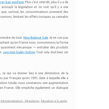
s ray ban wayfarer
Plus c’est interdit, plus il y a de
ssoupli la législation et on voit qu’il y a une
 et que, surtout, les consommateurs prennent des
poumons, limitant les effets toxiques au cannabis
n prendre du tout.
New Balance Sale
Je ne suis pas
, sachant qu’en France nous consommons la forme
est quasiment mécanique — entraîne des produits
on.
ugg mini bailey button
Tout cela doit bien sûr
l, ce qui va donner lieu à une diminution de la
 par Français qu’en 1991, date à laquelle elle a
ibition totale, nous constatons une augmentation
 en France. Elle empêche également un dialogue
- Décriminalisation - Régulation
,
Éducation à la santé
,