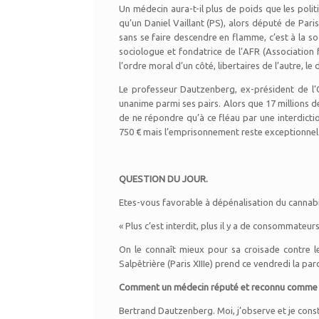
Un médecin aura-t-il plus de poids que les politi
qu’un Daniel Vaillant (PS), alors député de Paris
sans se faire descendre en flamme, c’est à la soc
sociologue et fondatrice de l’AFR (Association f
l’ordre moral d’un côté, libertaires de l’autre, l
Le professeur Dautzenberg, ex-président de l’
unanime parmi ses pairs. Alors que 17 millions d
de ne répondre qu’à ce fléau par une interdicti
750 € mais l’emprisonnement reste exceptionnel
QUESTION DU JOUR.
Etes-vous favorable à dépénalisation du cannabi
« Plus c’est interdit, plus il y a de consommateurs
On le connaît mieux pour sa croisade contre 
Salpêtrière (Paris XIIIe) prend ce vendredi la p
Comment un médecin réputé et reconnu comme vou
Bertrand Dautzenberg. Moi, j’observe et je con