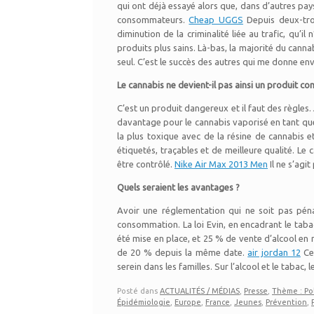
qui ont déjà essayé alors que, dans d’autres pays
consommateurs.
Cheap UGGS
Depuis deux-troi
diminution de la criminalité liée au trafic, qu
produits plus sains. Là-bas, la majorité du cann
seul. C’est le succès des autres qui me donne en
Le cannabis ne devient-il pas ainsi un produit co
C’est un produit dangereux et il faut des règles.
davantage pour le cannabis vaporisé en tant qu
la plus toxique avec de la résine de cannabis 
étiquetés, traçables et de meilleure qualité. Le 
être contrôlé.
Nike Air Max 2013 Men
Il ne s’agi
Quels seraient les avantages ?
Avoir une réglementation qui ne soit pas pénal
consommation. La loi Evin, en encadrant le taba
été mise en place, et 25 % de vente d’alcool en
de 20 % depuis la même date.
air jordan 12
Cet
serein dans les familles. Sur l’alcool et le tabac,
Posté dans
ACTUALITÉS / MÉDIAS
,
Presse
,
Thème : Po
Épidémiologie
,
Europe
,
France
,
Jeunes
,
Prévention
,