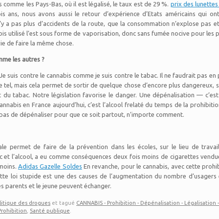
 comme les Pays-Bas, où il est légalisé, le taux est de 29 %.
prix des lunette
s ans, nous avons aussi le retour d’expérience d’Etats américains qui ont a
’il n’y a pas plus d’accidents de la route, que la consommation n’explose pas
abis utilisé l’est sous forme de vaporisation, donc sans fumée nocive pour les 
vie de faire la même chose.
mme les autres ?
 Je suis contre le cannabis comme je suis contre le tabac. Il ne faudrait pas e
e tel, mais cela permet de sortir de quelque chose d’encore plus dangereux
et du tabac. Notre législation favorise le danger. Une dépénalisation — c’
cannabis en France aujourd’hui, c’est l’alcool frelaté du temps de la prohibiti
t pas de dépénaliser pour que ce soit partout, n’importe comment.
e permet de faire de la prévention dans les écoles, sur le lieu de travai
c et l’alcool, a eu comme conséquences deux fois moins de cigarettes vendues
 moins.
Adidas Gazelle Soldes
En revanche, pour le cannabis, avec cette proh
te loi stupide est une des causes de l’augmentation du nombre d’usagers
 les parents et le jeune peuvent échanger.
litique des drogues
et tagué
CANNABIS - Prohibition - Dépénalisation - Légalisation 
Prohibition
,
Santé publique
.