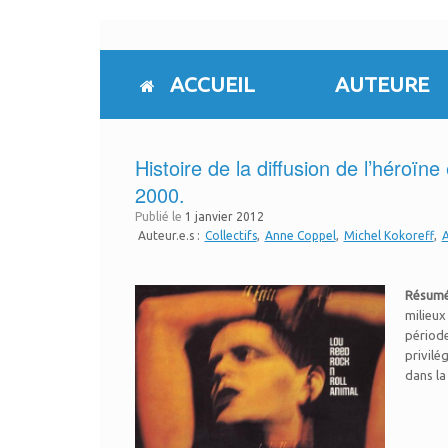
Skip
to
content
ACCUEIL
AUTEURE
Histoire de la diffusion de l’héroï
2000.
Publié le
1 janvier 2012
Auteur.e.s :
Collectifs
Anne Coppel
Michel Kokoreff
A
Résumé
milieux
période
privilé
dans la 