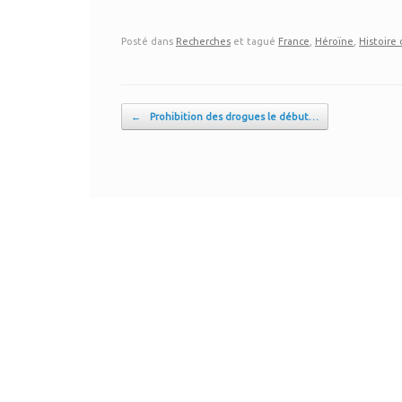
Posté dans
Recherches
et tagué
France
,
Héroïne
,
Histoire
Post navigation
←
Prohibition des drogues le début…