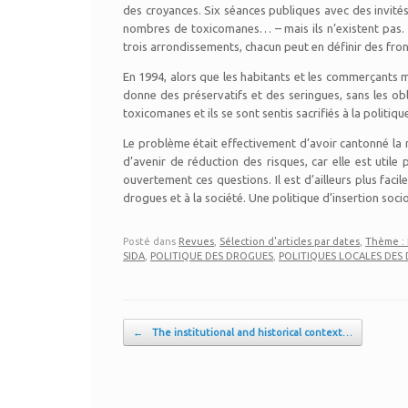
des croyances. Six séances publiques avec des invités 
nombres de toxicomanes… – mais ils n’existent pas. Les
trois arrondissements, chacun peut en définir des fron
En 1994, alors que les habitants et les commerçants ma
donne des préservatifs et des seringues, sans les obli
toxicomanes et ils se sont sentis sacrifiés à la politiqu
Le problème était effectivement d’avoir cantonné la 
d’avenir de réduction des risques, car elle est utile
ouvertement ces questions. Il est d’ailleurs plus facil
drogues et à la société. Une politique d’insertion soc
Posté dans
Revues
,
Sélection d'articles par dates
,
Thème : 
SIDA
,
POLITIQUE DES DROGUES
,
POLITIQUES LOCALES DES
Post navigation
←
The institutional and historical context…