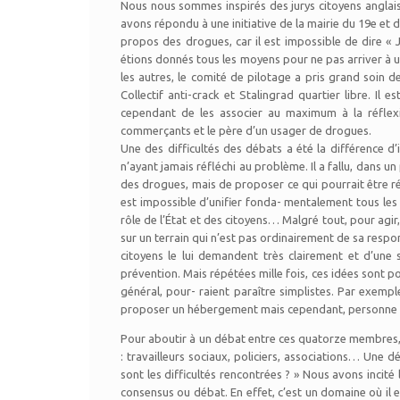
Nous nous sommes inspirés des jurys citoyens anglais,
avons répondu à une initiative de la mairie du 19e et
propos des drogues, car il est impossible de dire « J
étions donnés tous les moyens pour ne pas arriver à 
les autres, le comité de pilotage a pris grand soin de
Collectif anti-crack et Stalingrad quartier libre. Il
cependant de les associer au maximum à la réfle
commerçants et le père d’un usager de drogues.
Une des difficultés des débats a été la différence
n’ayant jamais réfléchi au problème. Il a fallu, dans 
des drogues, mais de proposer ce qui pourrait être re
est impossible d’unifier fonda- mentalement tous les 
rôle de l’État et des citoyens… Malgré tout, pour agir
sur un terrain qui n’est pas ordinairement de sa responsab
citoyens le lui demandent très clairement et d’une 
prévention. Mais répétées mille fois, ces idées sont
général, pour- raient paraître simplistes. Par exemp
proposer un hébergement mais cependant, personne n’
Pour aboutir à un débat entre ces quatorze membres, il
: travailleurs sociaux, policiers, associations… Une de
sont les difficultés rencontrées ? » Nous avons incité 
consensus ou débat. En effet, c’est un domaine où il ex