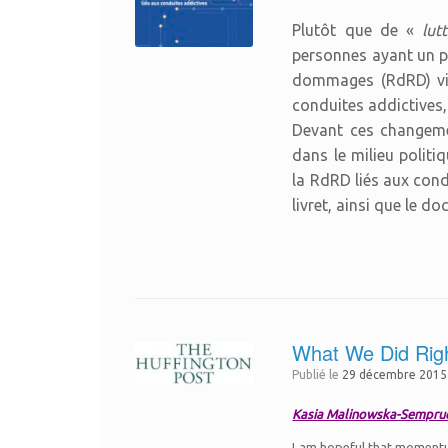
Plutôt que de «
lut
personnes ayant un pr
dommages (RdRD) vise
conduites addictives, 
Devant ces changemen
dans le milieu politi
la RdRD liés aux cond
livret, ainsi que le 
What We Did Righ
Publié le
29 décembre 2015
Kasia Malinowska-Sempru
I am hopeful that momentu