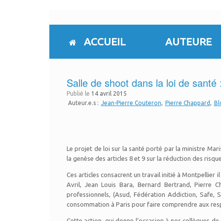
Skip
to
content
ACCUEIL
AUTEURE
Salle de shoot dans la loi de santé 
Publié le
14 avril 2015
Auteur.e.s :
Jean-Pierre Couteron
Pierre Chappard
Bl
Le projet de loi sur la santé porté par la ministre Ma
la genèse des articles 8 et 9 sur la réduction des ris
Ces articles consacrent un travail initié à Montpellier 
Avril, Jean Louis Bara, Bernard Bertrand, Pierre C
professionnels, (Asud, Fédération Addiction, Safe, S
consommation à Paris pour faire comprendre aux respons
Cette action, qui donne l’occasion à nos collègues d