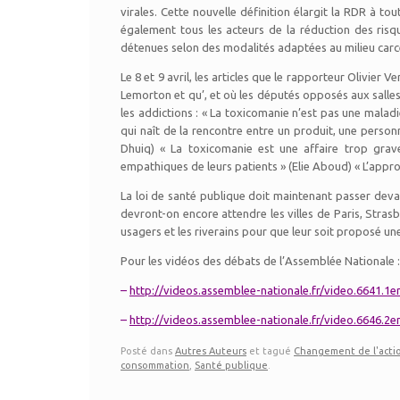
virales. Cette nouvelle définition élargit la RDR à tou
également tous les acteurs de la réduction des risqu
détenues selon des modalités adaptées au milieu carcér
Le 8 et 9 avril, les articles que le rapporteur Olivie
Lemorton et qu’, et où les députés opposés aux sall
les addictions : « La toxicomanie n’est pas une maladi
qui naît de la rencontre entre un produit, une person
Dhuiq) « La toxicomanie est une affaire trop gr
empathiques de leurs patients » (Elie Aboud) « L’appro
La loi de santé publique doit maintenant passer devan
devront-on encore attendre les villes de Paris, Str
usagers et les riverains pour que leur soit proposé une
Pour les vidéos des débats de l’Assemblée Nationale :
–
http://videos.assemblee-nationale.fr/video.6641.1
–
http://videos.assemblee-nationale.fr/video.6646.2e
Posté dans
Autres Auteurs
et tagué
Changement de l'acti
consommation
,
Santé publique
.