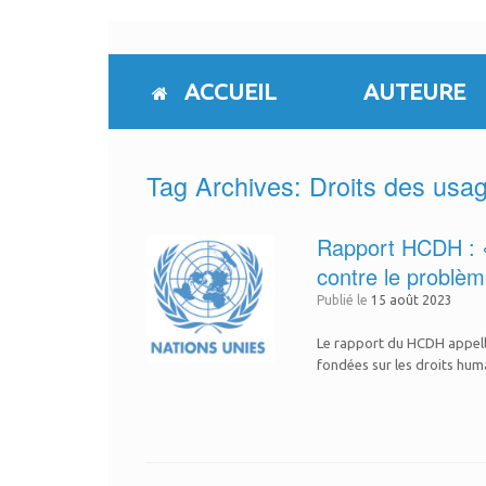
Skip
to
content
ACCUEIL
AUTEURE
Tag Archives:
Droits des usa
Rapport HCDH : « 
contre le problè
Publié le
15 août 2023
Le rapport du HCDH appell
fondées sur les droits huma