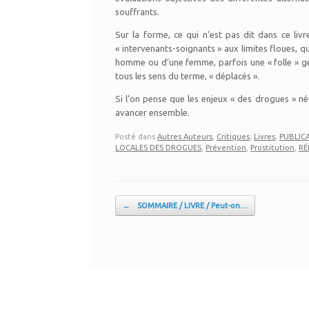
souffrants.
Sur la forme, ce qui n’est pas dit dans ce livr
« intervenants-soignants » aux limites floues, qu
homme ou d’une femme, parfois une « folle » gén
tous les sens du terme, « déplacés ».
Si l’on pense que les enjeux « des drogues » n
avancer ensemble.
Posté dans
Autres Auteurs
,
Critiques
,
Livres
,
PUBLICAT
LOCALES DES DROGUES
,
Prévention
,
Prostitution
,
RÉ
Post navigation
←
SOMMAIRE / LIVRE / Peut-on…