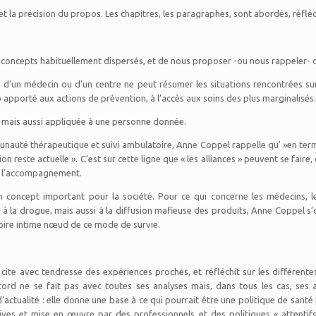
 la précision du propos. Les chapitres, les paragraphes, sont abordés, réfléch
s concepts habituellement dispersés, et de nous proposer -ou nous rappeler-
ue d’un médecin ou d’un centre ne peut résumer les situations rencontrées sur u
apporté aux actions de prévention, à l’accès aux soins des plus marginalisés.
le, mais aussi appliquée à une personne donnée.
auté thérapeutique et suivi ambulatoire, Anne Coppel rappelle qu' »en term
ion reste actuelle ». C’est sur cette ligne que « les alliances » peuvent se fai
et l’accompagnement.
 concept important pour la société. Pour ce qui concerne les médecins, l
re à la drogue, mais aussi à la diffusion mafieuse des produits, Anne Coppel 
toire intime nœud de ce mode de survie.
, cite avec tendresse des expériences proches, et réfléchit sur les différent
accord ne se fait pas avec toutes ses analyses mais, dans tous les cas, ses
d’actualité : elle donne une base à ce qui pourrait être une politique de santé
ives et mise en œuvre par des professionnels et des politiques « attentifs