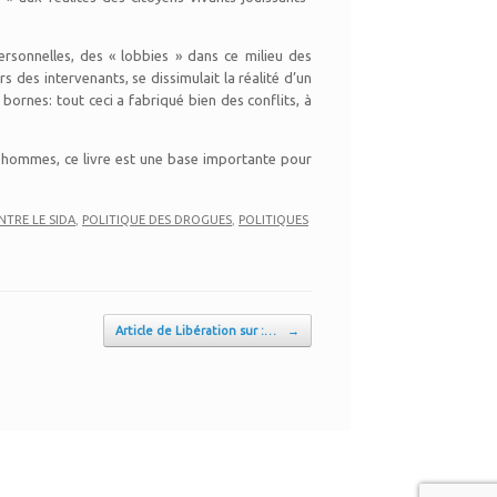
personnelles, des « lobbies » dans ce milieu des
s des intervenants, se dissimulait la réalité d’un
ornes: tout ceci a fabriqué bien des conflits, à
s hommes, ce livre est une base importante pour
NTRE LE SIDA
,
POLITIQUE DES DROGUES
,
POLITIQUES
Article de Libération sur :…
→