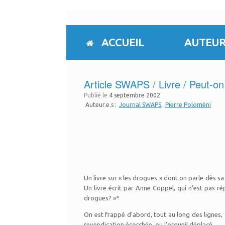
Skip
to
content
ACCUEIL
AUTEUR
Article SWAPS / Livre / Peut-on 
Publié le
4 septembre 2002
Auteur.e.s :
Journal SWAPS
Pierre Poloméni
Un livre sur « les drogues » dont on parle dès sa
Un livre écrit par Anne Coppel, qui n’est pas r
drogues? »*
On est frappé d’abord, tout au long des lignes, 
revendication écorchée, ou l’orgueil déplacé.