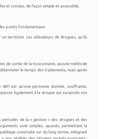
is et conclus, de façon simple et accessible.
 des points fondamentaux.
n territoire. Les utilisateurs de drogues, qu’ils
es de sortie de la toxicomanie, aucune méthode
re, déterminer le temps des traitements, mais après
e défi est qu’une personne donnée, souffrante,
s’oppose également à la drogue qui surajoute son
es périodes de la « gestion » des drogues et des
 arguments sont simples, apaisés, permettant la
 publique construite sur du long terme, intégrant
 » aux réalités des citoyens vivants-jouissants-