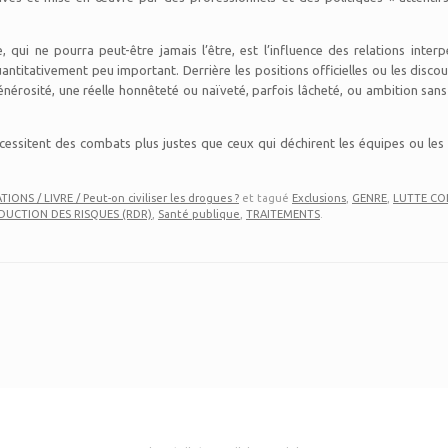
e, qui ne pourra peut-être jamais l’être, est l’influence des relations inter
antitativement peu important. Derrière les positions officielles ou les discour
érosité, une réelle honnêteté ou naïveté, parfois lâcheté, ou ambition sans b
écessitent des combats plus justes que ceux qui déchirent les équipes ou le
IONS / LIVRE / Peut-on civiliser les drogues ?
et tagué
Exclusions
,
GENRE
,
LUTTE CO
DUCTION DES RISQUES (RDR)
,
Santé publique
,
TRAITEMENTS
.