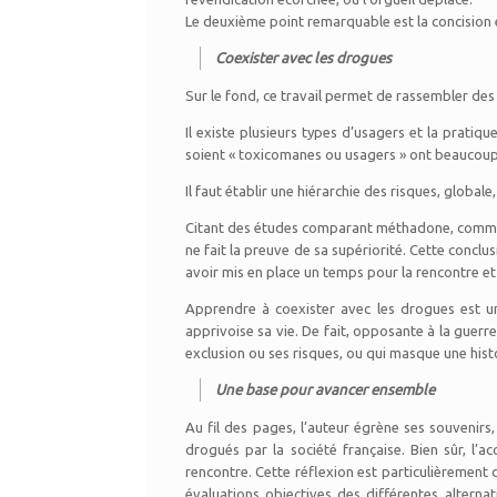
Le deuxième point remarquable est la concision et
Coexister avec les drogues
Sur le fond, ce travail permet de rassembler de
Il existe plusieurs types d’usagers et la pratiq
soient « toxicomanes ou usagers » ont beaucoup 
Il faut établir une hiérarchie des risques, globa
Citant des études comparant méthadone, commun
ne fait la preuve de sa supériorité. Cette conclus
avoir mis en place un temps pour la rencontre 
Apprendre à coexister avec les drogues est un
apprivoise sa vie. De fait, opposante à la guer
exclusion ou ses risques, ou qui masque une his
Une base pour avancer ensemble
Au fil des pages, l’auteur égrène ses souvenirs
drogués par la société française. Bien sûr, l’
rencontre. Cette réflexion est particulièrement 
évaluations objectives des différentes alternat