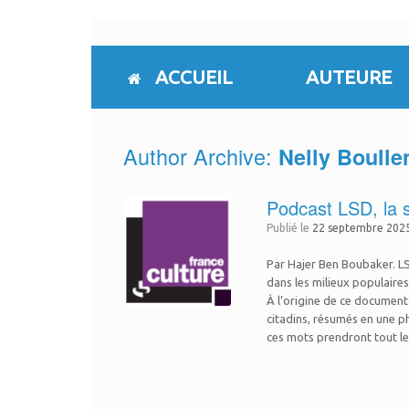
Skip
to
content
ACCUEIL
AUTEURE
Author Archive:
Nelly Boulle
Podcast LSD, la 
Publié le
22 septembre 202
Par Hajer Ben Boubaker. LS
dans les milieux populaires
À l’origine de ce document
citadins, résumés en une ph
ces mots prendront tout leu