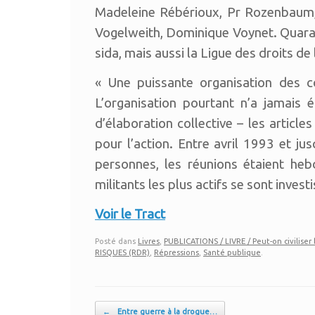
Madeleine Rébérioux, Pr Rozenbaum, 
Vogelweith, Dominique Voynet. Quarant
sida, mais aussi la Ligue des droits d
« Une puissante organisation des c
L’organisation pourtant n’a jamais 
d’élaboration collective – les articl
pour l’action. Entre avril 1993 et ju
personnes, les réunions étaient heb
militants les plus actifs se sont investi
Voir le Tract
Posté dans
Livres
,
PUBLICATIONS / LIVRE / Peut-on civiliser 
RISQUES (RDR)
,
Répressions
,
Santé publique
.
Post navigation
←
Entre guerre à la drogue…