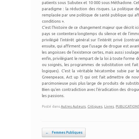
patients sous Subutex et 10 000 sous Méthadone. Cet
paradigme : la réduction des risques. La politique d
remplacée par une politique de santé publique qui aff
conditions ».
C’est l’histoire de ce changement majeur que décrit ic
pays se contentera longtemps du silence et de l’immob
privilégié l’intérêt général sur l’intérêt privé (con
ensuite, qui affirment que l’usage de drogue est avant
les angoisses de l’existence certes, mais aussi soulag
enfin, privilégiant le rempart de la loi à toute forme
ou soignés, les programmes de substitution ont fait
logiques). C’est la véritable hécatombe subie par 
Greenpeace, Act up ?) qui ont fait admettre de nouve
parcimonieuse puis plus large de produits de substitu
Bien qu’en contradiction avec l’éradication des drogue
les passions.
Posté dans
Autres Auteurs
,
Critiques
,
Livres
,
PUBLICATIONS /
Post navigation
←
Femmes Publiques