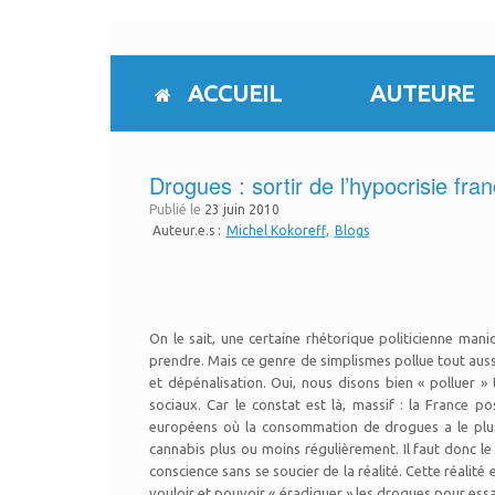
Skip
to
content
ACCUEIL
AUTEURE
Drogues : sortir de l’hypocrisie fra
Publié le
23 juin 2010
Auteur.e.s :
Michel Kokoreff
Blogs
On le sait, une certaine rhétorique politicienne man
prendre. Mais ce genre de simplismes pollue tout aus
et dépénalisation. Oui, nous disons bien « polluer »
sociaux. Car le constat est là, massif : la France 
européens où la consommation de drogues a le plus
cannabis plus ou moins régulièrement. Il faut donc le 
conscience sans se soucier de la réalité. Cette réalité
vouloir et pouvoir « éradiquer » les drogues pour essa