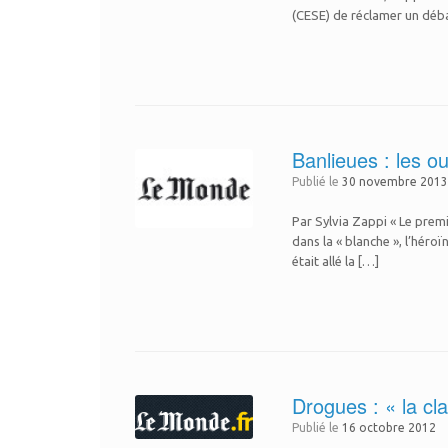
(CESE) de réclamer un déba
Banlieues : les ou
Publié le
30 novembre 201
Par Sylvia Zappi « Le premi
dans la « blanche », l’héro
était allé la […]
Drogues : « la cl
Publié le
16 octobre 2012