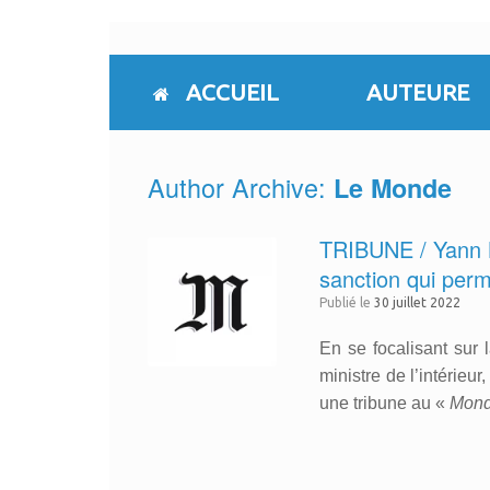
Skip
to
content
ACCUEIL
AUTEURE
Author Archive:
Le Monde
TRIBUNE / Yann Bi
sanction qui per
Publié le
30 juillet 2022
En se focalisant sur 
ministre de l’intérieu
une tribune au «
Mon