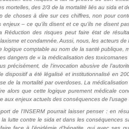
mortelles, des 2/3 de la mortalité liés au sida et de
oup de choses à dire sur ces chiffres, non pour con
njeux – ce qu’ils disent et ce qu’ils ne disent pas
a Réduction des risques peut faire état de résultat
 de laxisme et condamnée. Aussi, nous, les acteurs de
te logique comptable au nom de la santé publique,
des dangers de « la médicalisation des toxicomanes 
lus précisément, de l’invocation abusive de l’auto
e dispositif a été légalisé et institutionnalisé en 2
sse de la mortalité par overdoses. La médicalisation d
ire alors que cette logique purement médicale cond
re aux enjeux actuels des conséquences de l’usage
apport de l’INSERM pourrait laisser penser : en ré
la lutte contre le sida et dans les conséquences sa
faire face à l’épidémie d’hépatite, qui avec ses 