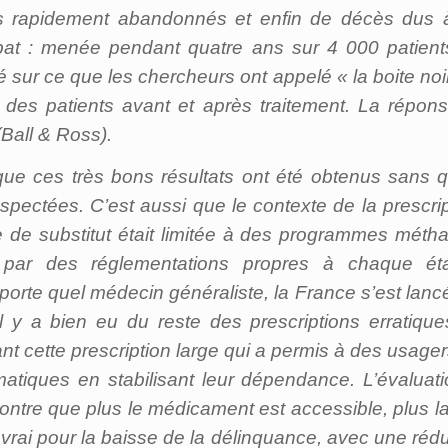
s rapidement abandonnés et enfin de décès dus 
bat : menée pendant quatre ans sur 4 000 patien
té sur ce que les chercheurs ont appelé « la boite noi
 des patients avant et après traitement. La répon
(Ball & Ross).
 que ces très bons résultats ont été obtenus sans 
spectées. C’est aussi que le contexte de la prescript
le de substitut était limitée à des programmes méth
es par des réglementations propres à chaque é
mporte quel médecin généraliste, la France s’est la
 Il y a bien eu du reste des prescriptions erratiq
ant cette prescription large qui a permis à des usage
iques en stabilisant leur dépendance. L’évaluatio
montre que plus le médicament est accessible, plus 
 vrai pour la baisse de la délinquance, avec une rédu