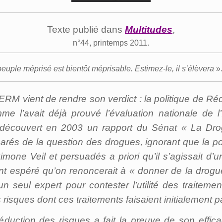
Texte publié dans
Multitudes
,
n°44, printemps 2011.
euple méprisé est bientôt méprisable. Estimez-le, il s’élèvera
»
NSERM vient de rendre son verdict : la politique de R
me l’avait déjà prouvé l’évaluation nationale de l’
it découvert en 2003 un rapport du Sénat « La Dro
parés de la question des drogues, ignorant que la p
mone Veil et persuadés a priori qu’il s’agissait d’u
nt espéré qu’on renoncerait à « donner de la drogu
us un seul expert pour contester l’utilité des traite
risques dont ces traitements faisaient initialement p
Réduction des risques a fait la preuve de son effi