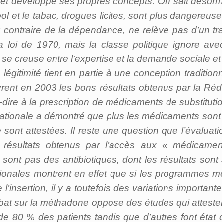
 développé ses propres concepts. On sait désormais 
ool et le tabac, drogues licites, sont plus dangereuse
u contraire de la dépendance, ne relève pas d’un tr
 loi de 1970, mais la classe politique ignore ave
se creuse entre l’expertise et la demande sociale et 
légitimité tient en partie à une conception traditionn
ent en 2003 les bons résultats obtenus par la Réduct
-dire à la prescription de médicaments de substitution
nationale a démontré que plus les médicaments sont 
 sont attestées. Il reste une question que l’évaluatio
ns résultats obtenus par l’accès aux « médicamen
ont pas des antibiotiques, dont les résultats son
tionales montrent en effet que si les programmes 
 l’insertion, il y a toutefois des variations importan
at sur la méthadone oppose des études qui attestent
de 80 % des patients tandis que d’autres font éta