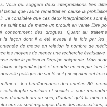
s. Voilà qui suggère deux interprétations très diffé
al tandis que l’autre remettrait en cause la prohibit
r. Je considère que ces deux interprétations sont é
l ne suffit pas de mettre un produit en vente libre 
i consomment des drogues. Quant au traitemen
est la façon dont il a été investi à la fois par les 
 contentée de mettre en relation le nombre de médi
ce les moyens de mener une recherche évaluative su
sse entre le patient et l’équipe soignante. Mais si on
a relation soignant/soigné et prendre en compte tous l
ouvelle politique de santé soit principalement trois 
-mêmes : les héroïnomanes des années 80, premie
 « catastrophe sanitaire et sociale » pour reprendr
enus demandeurs de soin, d’autant qu’à la même pé
ntre eux se sont regroupés dans des associations, ont