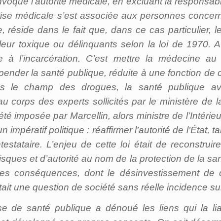
voque l’autorité médicale, en excluant la responsab
pertise médicale s’est associée aux personnes conce
iale, réside dans le fait que, dans ce cas particulier
ur toxique ou délinquants selon la loi de 1970. Ave
ve à l’incarcération. C’est mettre la médecine au
pender la santé publique, réduite à une fonction de co
s le champ des drogues, la santé publique avai
 corps des experts sollicités par le ministère de l
été imposée par Marcellin, alors ministre de l’Intéri
un impératif politique : réaffirmer l’autorité de l’État
estataire. L’enjeu de cette loi était de reconstrui
isques et d’autorité au nom de la protection de la s
s conséquences, dont le désinvestissement de c
it une question de société sans réelle incidence sur
se de santé publique a dénoué les liens qui la liai