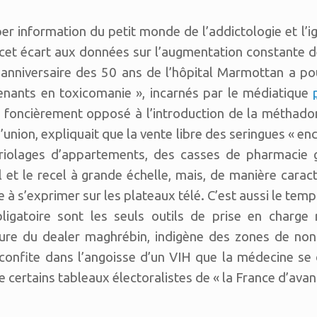
yper information du petit monde de l’addictologie et l’
e cet écart aux données sur l’augmentation constan
. L’anniversaire des 50 ans de l’hôpital Marmottan a 
nants en toxicomanie », incarnés par le médiatique
e foncièrement opposé à l’introduction de la méthado
 d’union, expliquait que la vente libre des seringues « e
briolages d’appartements, des casses de pharmacie ge
l et le recel à grande échelle, mais, de manière carac
e à s’exprimer sur les plateaux télé. C’est aussi le tem
obligatoire sont les seuls outils de prise en charge
igure du dealer maghrébin, indigène des zones de no
confite dans l’angoisse d’un VIH que la médecine se 
 de certains tableaux électoralistes de « la France d’avan