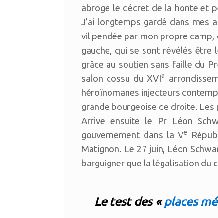
abroge le décret de la honte et 
J’ai longtemps gardé dans mes arc
vilipendée par mon propre camp, ce
gauche, qui se sont révélés êt
grâce au soutien sans faille du P
e
salon cossu du XVI
arrondisseme
héroïnomanes injecteurs contempo
grande bourgeoise de droite. Les p
Arrive ensuite le Pr Léon Schw
e
gouvernement dans la V
Républ
Matignon. Le 27 juin, Léon Schwart
barguigner que la légalisation du c
Le test des «
places me