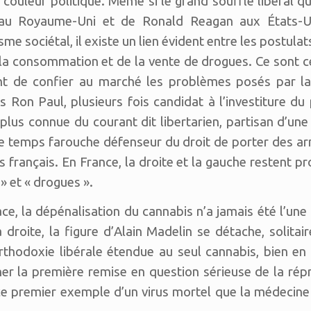
la couleur politique. Même si le grand souffle libéral 
 au Royaume-Uni et de Ronald Reagan aux États-
sme sociétal, il existe un lien évident entre les postula
de la consommation et de la vente de drogues. Ce sont 
ent de confier au marché les problèmes posés par
s Ron Paul, plusieurs fois candidat à l’investiture du 
plus connue du courant dit libertarien, partisan d’une
me temps farouche défenseur du droit de porter des arm
s français. En France, la droite et la gauche restent pro
 » et « drogues ».
ce, la dépénalisation du cannabis n’a jamais été l’u
 droite, la figure d’Alain Madelin se détache, solitair
thodoxie libérale étendue au seul cannabis, bien en 
er la première remise en question sérieuse de la rép
ce premier exemple d’un virus mortel que la médecin